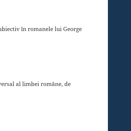
ubiectiv în romanele lui George
versal al limbei romȃne, de