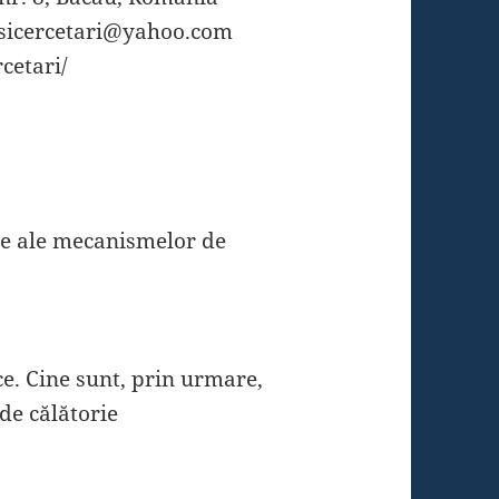
diisicercetari@yahoo.com
rcetari/
ce ale mecanismelor de
ce. Cine sunt, prin urmare,
de călătorie