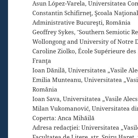
Asun López-Varela, Universitatea Co
Constantin Schifirneţ, Şcoala Naţională
Administrative Bucureşti, România
Geoffrey Sykes, ˝Southern Semiotic Re
Wollongong and University of Notre 
Caroline Ziolko, École Supérieure des
Franţa
Ioan Dănilă, Universitatea „Vasile A
Emilia Munteanu, Universitatea „Vasi
România
Ioan Sava, Universitatea „Vasile Ale
Milan Vukomanović, Universitatea din
Coperta: Anca Mihăilă
Adresa redacţiei: Universitatea „Vasi
Facultatea de Litere, str. Spiru Haret