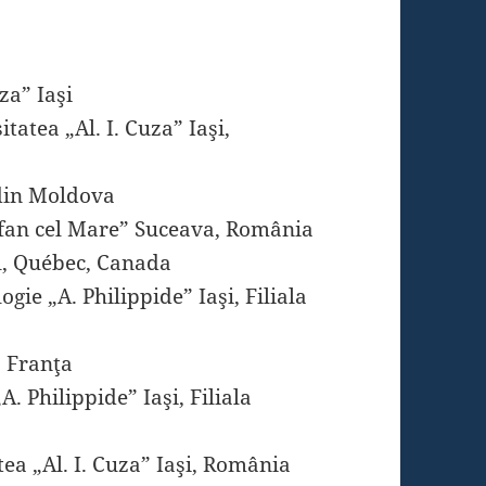
za” Iaşi
atea „Al. I. Cuza” Iaşi,
 din Moldova
efan cel Mare” Suceava, România
l, Québec, Canada
ogie „A. Philippide” Iaşi, Filiala
, Franţa
A. Philippide” Iaşi, Filiala
a „Al. I. Cuza” Iaşi, România