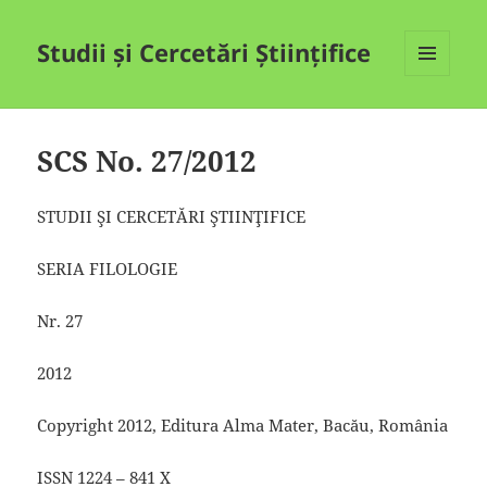
Studii și Cercetări Științifice
MENIU
ȘI
WIDGET-
URI
SCS No. 27/2012
STUDII ŞI CERCETĂRI ŞTIINŢIFICE
SERIA FILOLOGIE
Nr. 27
2012
Copyright 2012, Editura Alma Mater, Bacău, România
ISSN 1224 – 841 X