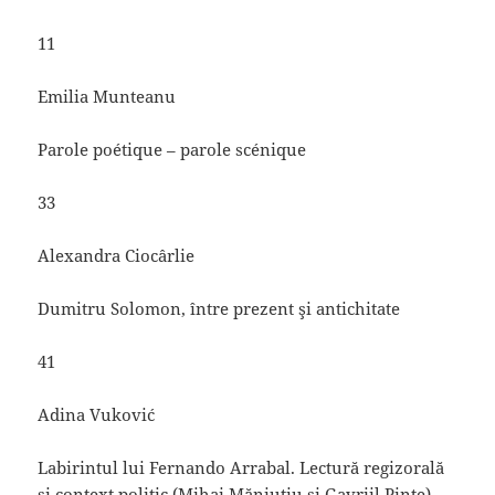
11
Emilia Munteanu
Parole poétique – parole scénique
33
Alexandra Ciocârlie
Dumitru Solomon, între prezent şi antichitate
41
Adina Vuković
Labirintul lui Fernando Arrabal. Lectură regizorală
şi context politic (Mihai Măniuţiu şi Gavriil Pinte)