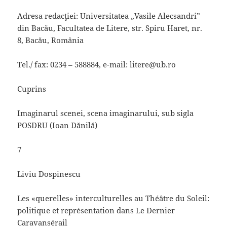
Adresa redacţiei: Universitatea „Vasile Alecsandri”
din Bacău, Facultatea de Litere, str. Spiru Haret, nr.
8, Bacău, România
Tel./ fax: 0234 – 588884, e-mail: litere@ub.ro
Cuprins
Imaginarul scenei, scena imaginarului, sub sigla
POSDRU (Ioan Dănilă)
7
Liviu Dospinescu
Les «querelles» interculturelles au Théâtre du Soleil:
politique et représenta­tion dans Le Dernier
Caravansérail