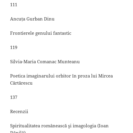
111
Ancuța Gurban Dinu
Frontierele genului fantastic
119
Silvia-Maria Comanac Munteanu
Poetica imaginarului orbitor în proza lui Mircea
Cărtărescu
137
Recenzii
Spiritualitatea românească şi imagologia (Ioan
Dănilă)